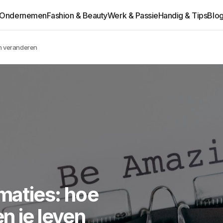
Ondernemen
Fashion & Beauty
Werk & Passie
Handig & Tips
Blo
en veranderen
rmaties: hoe
n je leven